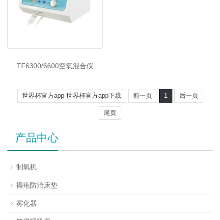
TF6300/6600空氧混合仪
世界杯官方app-世界杯官方app下载
前一页
1
后一页
尾页
产品中心
制氧机
褥疮防治床垫
雾化器