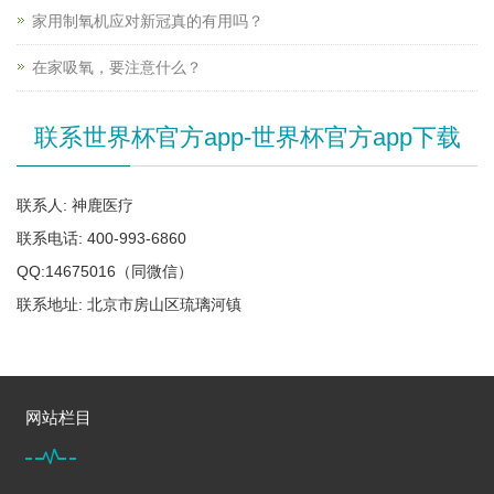
家用制氧机应对新冠真的有用吗？
在家吸氧，要注意什么？
联系世界杯官方app-世界杯官方app下载
联系人: 神鹿医疗
联系电话: 400-993-6860
QQ:14675016（同微信）
联系地址: 北京市房山区琉璃河镇
网站栏目