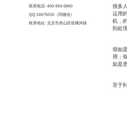
很多
联系电话: 400-993-6860
运用
QQ:14675016（同微信）
机，
联系地址: 北京市房山区琉璃河镇
到处
假如
用；
如是
至于