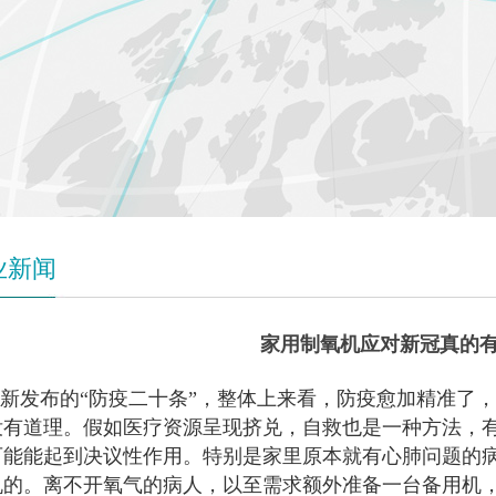
业新闻
家用制氧机应对新冠真的
新发布的“防疫二十条”，整体上来看，防疫愈加精准了
没有道理。假如医疗资源呈现挤兑，自救也是一种方法，
可能能起到决议性作用。特别是家里原本就有心肺问题的
机的。离不开氧气的病人，以至需求额外准备一台备用机