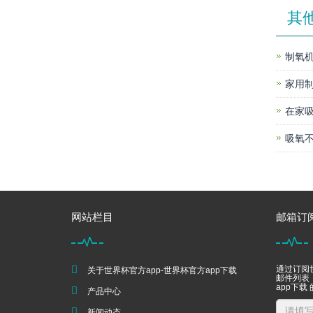
其
制氧机
家用
在家
吸氧不
网站栏目
邮箱订
通过订阅世
关于世界杯官方app-世界杯官方app下载
邮件列表
app下载
产品中心
新闻动态