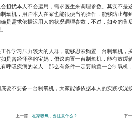
人会担忧本人不会运用，需求医生来调理参数。其实不是这
的制氧机，用户本人在家也能很便当的操作，能够防止都
的确是需求依据运用人的状况调理参数，不过，如今的售
理。
是工作学习压力较大的人群，能够思索购置一台制氧机，
假如是曾经怀孕的宝妈，倡议购置一台制氧机，能有效缓
患有呼吸疾病的老人，那么有条件一定要购置一台制氧机
到底要不要备一台制氧机，大家能够依据本人的实践状况
上一篇：
在家吸氧，要注意什么？
下