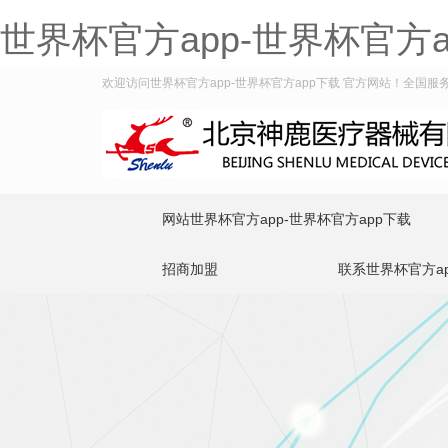
世界杯官方app-世界杯官方a
欢迎访问世界杯官方app-世界杯官方app下载 官方网站！全国服务热线
网站世界杯官方app-世界杯官方app下载
招商加盟
联系世界杯官方ap