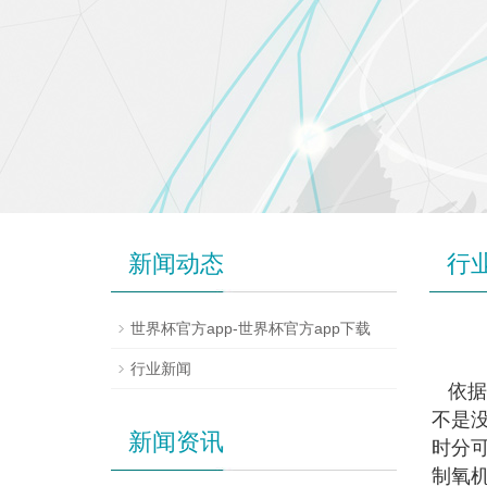
新闻动态
行
世界杯官方app-世界杯官方app下载
行业新闻
依据
不是
新闻资讯
时分
制氧