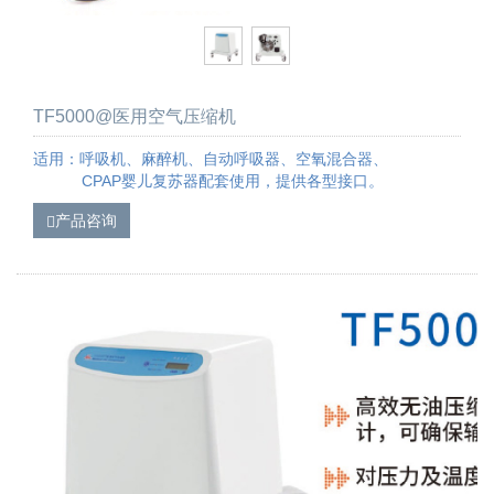
TF5000@医用空气压缩机
适用：呼吸机、麻醉机、自动呼吸器、空氧混合器、
CPAP婴儿复苏器配套使用，提供各型接口。
产品咨询