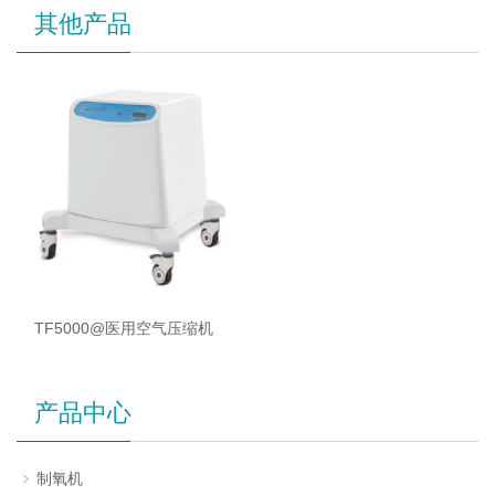
其他产品
TF5000@医用空气压缩机
产品中心
制氧机